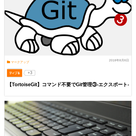
2018年8月6日
マークアップ
+3
【TortoiseGit】コマンド不要でGit管理③-エクスポート-