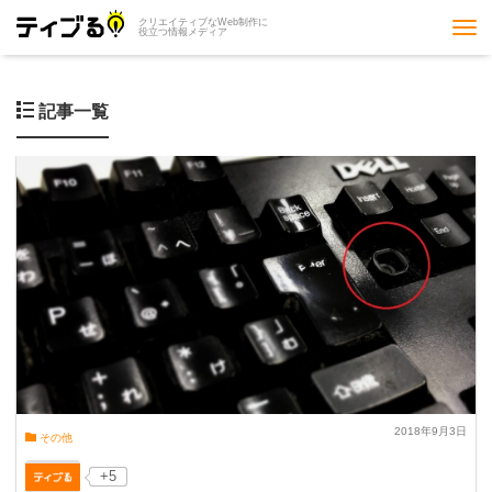
クリエイティブなWeb制作に
Tog
役立つ情報メディア
nav
記事一覧
2018年9月3日
その他
+5