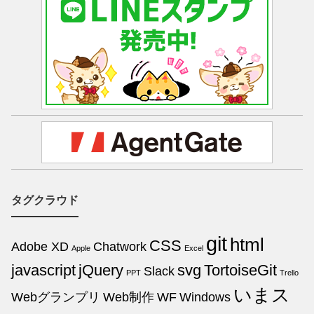
タグクラウド
git
html
CSS
Adobe XD
Chatwork
Apple
Excel
javascript
jQuery
svg
TortoiseGit
Slack
PPT
Trello
いまス
Webグランプリ
Web制作
WF
Windows