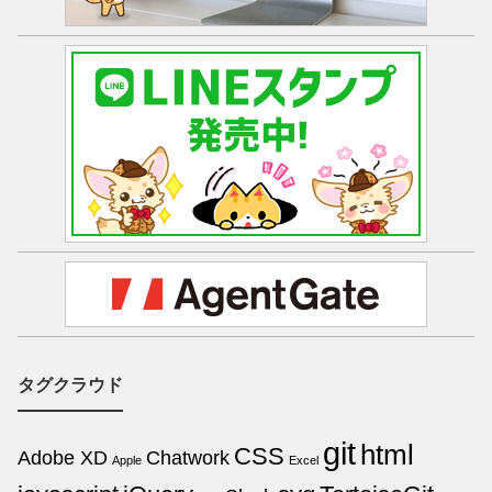
タグクラウド
git
html
CSS
Adobe XD
Chatwork
Apple
Excel