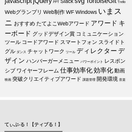
javascript
jQuery
svg
TortoiseGit
Slack
PPT
Trello
いまス
Webグランプリ
Web制作
WF
Windows
ニ
アワード
キ
おすすめ
たてよこWebアワード
ーボード
グッドデザイン賞
コミュニケーション
ツール
コードアワード
スマートフォン
スライドト
ディレクター
デ
グル
チャットワーク
ダンス
ツール
ザイン
ハンバーガーメニュー
レスポン
パワーポイント
仕事効率化
効率化
シブ
ワイヤーフレーム
動画
突破クリエイティブアワード
開発環境
映画
課題管理
音楽
てぃぶ-る！【ティブる！】