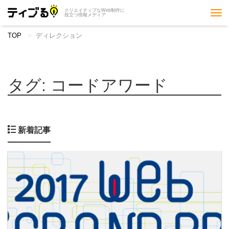
クリエイティブなWeb制作に
Tog
役立つ情報メディア
nav
TOP
ディレクション
タグ:
コードアワード
新着記事