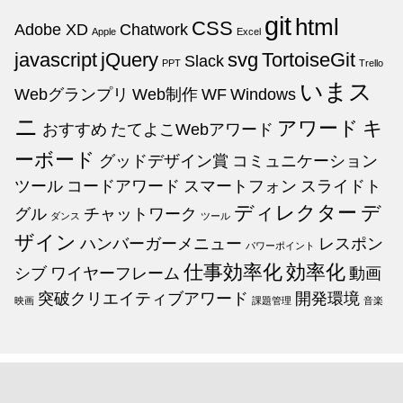
git
html
CSS
Adobe XD
Chatwork
Apple
Excel
javascript
jQuery
svg
TortoiseGit
Slack
PPT
Trello
いまス
Webグランプリ
Web制作
WF
Windows
ニ
アワード
キ
おすすめ
たてよこWebアワード
ーボード
グッドデザイン賞
コミュニケーション
ツール
コードアワード
スマートフォン
スライドト
ディレクター
デ
グル
チャットワーク
ダンス
ツール
ザイン
ハンバーガーメニュー
レスポン
パワーポイント
仕事効率化
効率化
シブ
ワイヤーフレーム
動画
突破クリエイティブアワード
開発環境
映画
課題管理
音楽